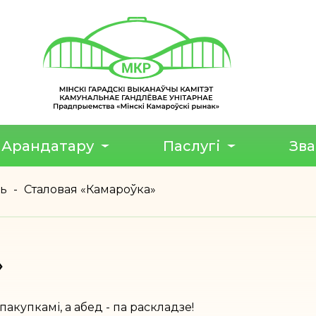
Арандатару
Паслугі
Зв
ць
-
Сталовая «Камароўка»
»
пакупкамі, а абед - па раскладзе!