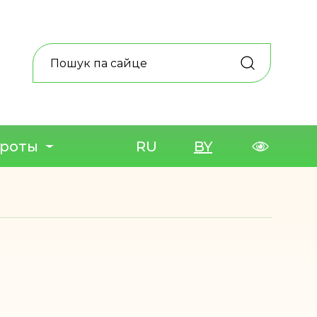
ароты
RU
BY