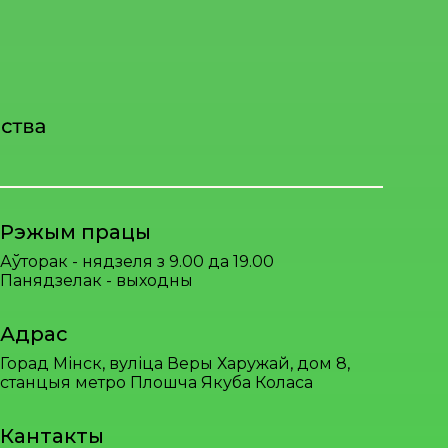
Рэжым працы
Аўторак - нядзеля з 9.00 да 19.00
Панядзелак - выходны
Адрас
Горад Мінск, вуліца Веры Харужай, дом 8,
станцыя метро Плошча Якуба Коласа
Кантакты