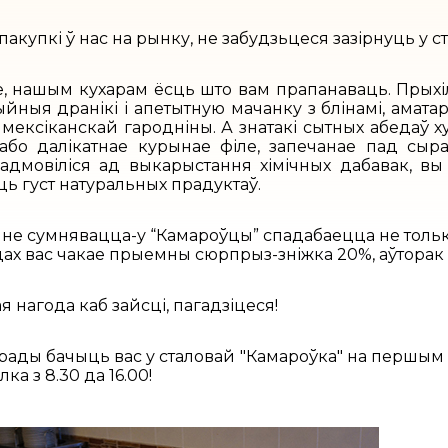
акупкі ў нас на рынку, не забудзьцеся зазірнуць у с
, нашым кухарам ёсць што вам прапанаваць. Прыхіл
йныя дранікі і апетытную мачанку з блінамі, амата
з мексіканскай гародніны. А знатакі сытных абедаў
 або далікатнае курынае філе, запечанае пад сыр
адмовіліся ад выкарыстання хімічных дабавак, 
ць густ натуральных прадуктаў.
не сумнявацца-у “Камароўцы” спадабаецца не толькі
дах вас чакае прыемны сюрпрыз-зніжка 20%, аўторак 
 нагода каб зайсці, пагадзіцеся!
рады бачыць вас у сталовай "Камароўка" на першым
ка з 8.30 да 16.00!