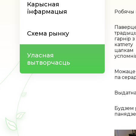
Карысная
інфармацыя
Робячы п
Паверце
Схема рынку
традыцы
гарнір 
катлету
цалкам 
Уласная
успомні
вытворчасць
Можаце 
па сера
Выдатная
Будзем 
панядзел