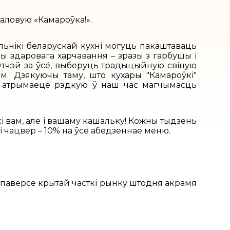
таловую «Камароўка!».
ьнікі беларускай кухні могуць пакаштаваць
ры здаровага харчавання – зразы з гарбушы і
 хутчэй за ўсё, выберуць традыцыйную свіную
ам. Дзякуючы таму, што кухары "Камароўкі"
вы атрымаеце рэдкую ў наш час магчымасць
 вам, але і вашаму кашальку! Кожны тыдзень
і чацвер – 10% на ўсе абедзеннае меню.
 паверсе крытай часткі рынку штодня акрамя