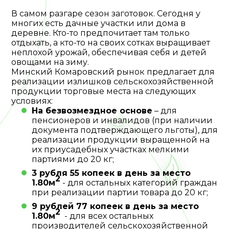
В самом разгаре сезон заготовок. Сегодня у
многих есть дачные участки или дома в
деревне. Кто-то предпочитает там только
отдыхать, а кто-то на своих сотках выращивает
неплохой урожай, обеспечивая себя и детей
овощами на зиму.
Минский Комаровский рынок предлагает для
реализации излишков сельскохозяйственной
продукции торговые места на следующих
условиях:
На безвозмездное основе
– для
пенсионеров и инвалидов (при наличии
документа подтверждающего льготы), для
реализации продукции выращенной на
их приусадебных участках мелкими
партиями до 20 кг;
3 рубля 55 копеек в день за место
2
1.80м
- для остальных категорий граждан
при реализации партии товара до 20 кг;
9 рублей 77 копеек в день за место
2
1.80м
- для всех остальных
производителей сельскохозяйственной